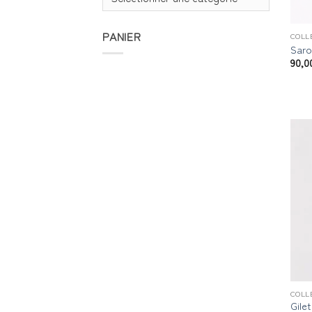
PANIER
COLL
Saro
90,0
COLL
Gile