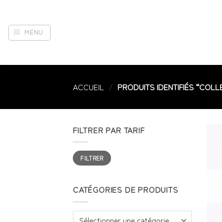
Passer
au
contenu
MENU
ACCUEIL
/
PRODUITS IDENTIFIÉS “COL
FILTRER PAR TARIF
Prix
Prix
FILTRER
min
max
CATÉGORIES DE PRODUITS