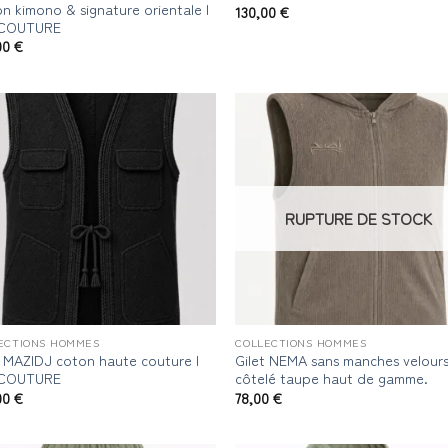
on kimono & signature orientale |
130,00
€
 COUTURE
00
€
RUPTURE DE STOCK
ECTIONS HOMMES
COLLECTIONS HOMMES
t MAZIDJ coton haute couture |
Gilet NEMA sans manches velour
 COUTURE
côtelé taupe haut de gamme.
00
€
78,00
€